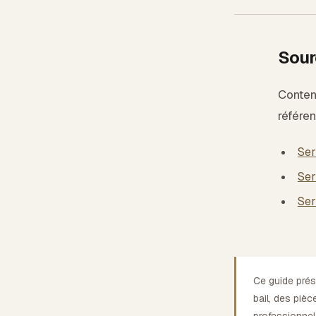
Sourc
Contenu
référen
Ser
Ser
Ser
Ce guide prés
bail, des pièc
professionnel