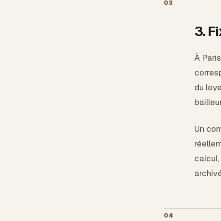
03
3. F
À Paris
corres
du loye
bailleu
Un com
réellem
calcul,
archivé
04