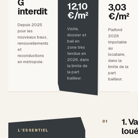
G
12,10
3,03
interdit
€/m²
€/m²
Depuis 2025
Visite,
Plafond
pour les
dossier et
2026
nouveaux baux,
bail en
imputable
renouvellements
zone très
au
et
tendue en
locataire,
reconductions
2026, dans
dans la
en métropole.
la limite de
limite de la
la part
part
bailleur.
bailleur.
1. V
01
lou
L’ESSENTIEL