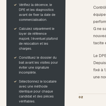
Vérifiez la décence, le
Contrôl
DPE et les diagnostics
équipe
avant de fixer la date de
commercialisation.
perfor
G ne sa
Calculez séparément le
loyer de référence
nouvea
majoré, l’éventuel plafond
tacite 
de relocation et les
charges.
Le DPE 
Constituez le dossier du
Depuis 
bail avant les visites pour
éviter une signature
fixé à 
incomplète.
une nou
Sélectionnez le locataire
avec une méthode
identique pour chaque
candidat et des pièces
02
vérifiables.