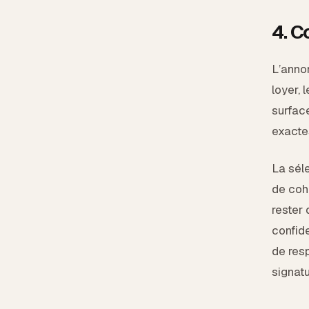
4. C
L’anno
loyer, 
surfac
exactes
La séle
de coh
rester 
confide
de resp
signatu