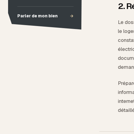
2. R
Parler de mon bien
→
Le dos
le loge
constat
électri
documen
deman
Prépare
informa
interne
détaill