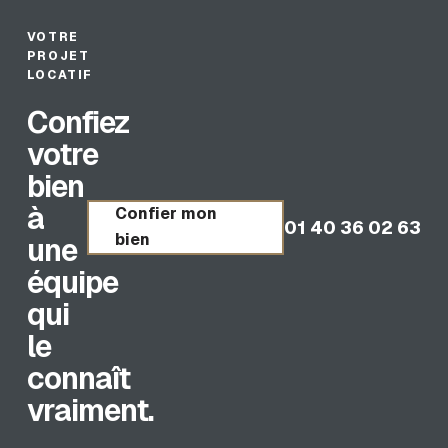
VOTRE
PROJET
LOCATIF
Confiez
votre
bien
à
Confier mon
01 40 36 02 63
bien
une
équipe
qui
le
connaît
vraiment.