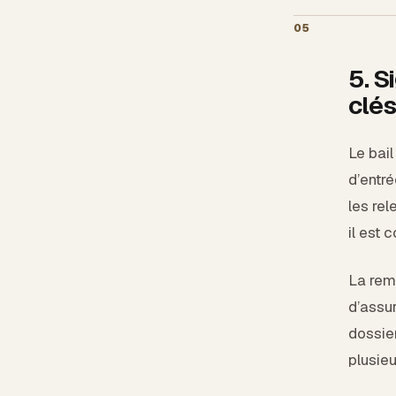
05
5. S
clés
Le bail
d’entr
les re
il est 
La remi
d’assur
dossier
plusieu