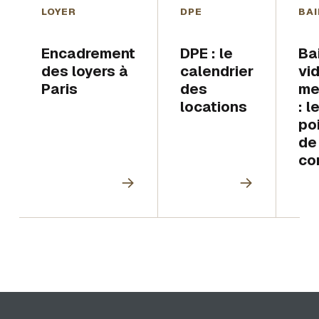
LOYER
DPE
BAI
Encadrement
DPE : le
Bai
des loyers à
calendrier
vi
Paris
des
me
locations
: l
po
de
co
→
→