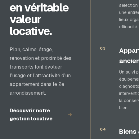
en véritable
sélection 
une entré
valeur
lieux org
efficacité.
locative.
03
Plan, calme, étage,
Appar
rénovation et proximité des
ancie
transports font évoluer
Un suivi p
l’usage et l’attractivité d’un
équipemen
appartement dans le 2e
diagnosti
arrondissement.
interventi
la conser
bien.
Découvrir notre
→
gestion locative
04
Biens