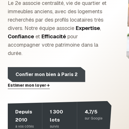
Le 2e associe centralité, vie de quartier et
immeubles anciens, avec des logements
recherchés par des profils locataires très
divers.
Notre équipe associe
Expertise
,
Confiance
et
Efficacité
pour
accompagner votre patrimoine dans la
durée.
Confier mon bien à
Paris 2
Estimer mon loyer
→
Depuis
1 300
4,7/5
sur Google
2010
lots
à vos côtés
suivis