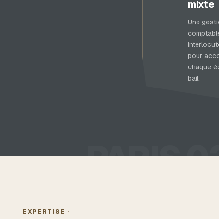
mixte
Une gesti
comptable
interlocut
pour acc
chaque é
bail.
PARIS 0
EXPERTISE ·