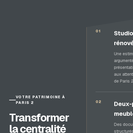
01
Studi
rénov
Une estim
argumenté
présentat
aux atten
de Paris 2
VOTRE PATRIMOINE À
02
Deux-
PARIS 2
meubl
Transformer
Des docu
la centralité
structuré