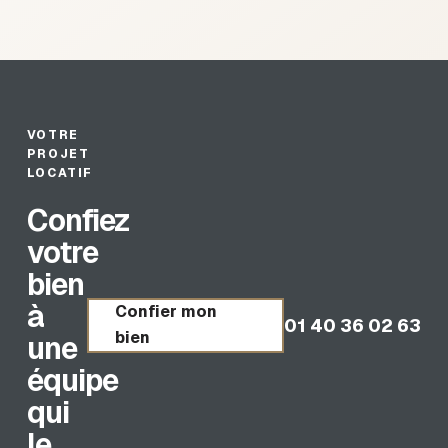
VOTRE
PROJET
LOCATIF
Confiez
votre
bien
à
Confier mon
01 40 36 02 63
bien
une
équipe
qui
le