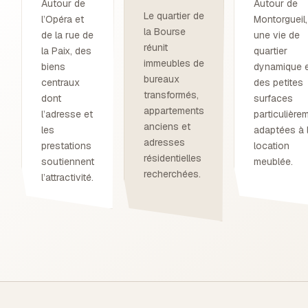
Autour de
Autour de
Le quartier de
l’Opéra et
Montorgueil,
la Bourse
de la rue de
une vie de
réunit
la Paix, des
quartier
immeubles de
biens
dynamique 
bureaux
centraux
des petites
transformés,
dont
surfaces
appartements
l’adresse et
particulière
anciens et
les
adaptées à 
adresses
prestations
location
résidentielles
soutiennent
meublée.
recherchées.
l’attractivité.