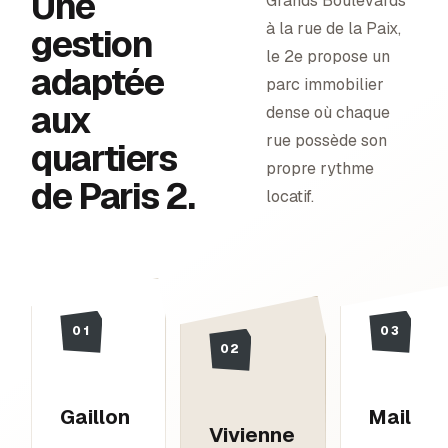
Une
Grands Boulevards
à la rue de la Paix,
gestion
le 2e propose un
adaptée
parc immobilier
aux
dense où chaque
rue possède son
quartiers
propre rythme
de
Paris 2
.
locatif.
01
03
02
Gaillon
Mail
Vivienne