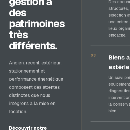
gestion à
Des docum
des
structurés,
sélection at
patrimoines
une entrée 
lieux organ
très
efficacité.
différents.
03
Biens 
Ancien, récent, extérieur,
extérie
stationnement et
Un suivi pr
performance énergétique
équipement
composent des attentes
diagnostics
distinctes que nous
intervention
intégrons à la mise en
la conserva
bien.
location.
Découvrir notre