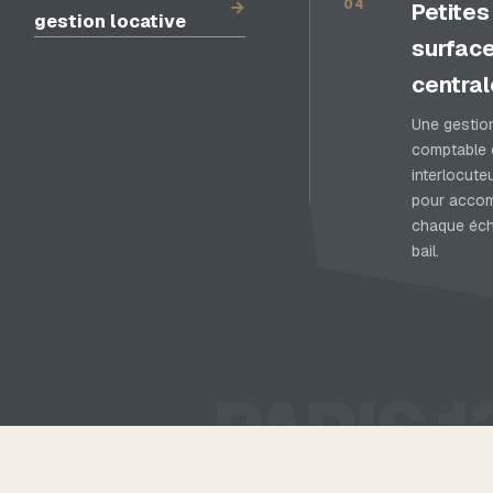
→
04
Petites
gestion locative
surfac
centra
Une gestio
comptable c
interlocuteu
pour acco
chaque éc
bail.
PARIS 1