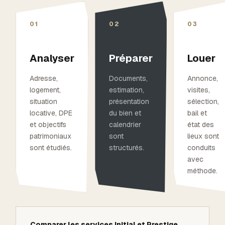
01
02
03
Analyser
Préparer
Louer
Adresse,
Documents,
Annonce,
logement,
estimation,
visites,
situation
présentation
sélection,
locative, DPE
du bien et
bail et
et objectifs
calendrier
état des
patrimoniaux
sont
lieux sont
sont étudiés.
structurés.
conduits
avec
méthode.
Comparer les services Initial et Prestige