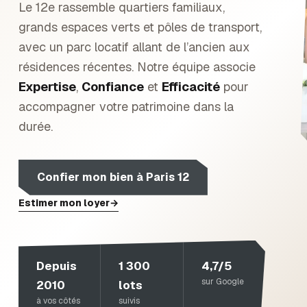
Le 12e rassemble quartiers familiaux,
grands espaces verts et pôles de transport,
avec un parc locatif allant de l’ancien aux
résidences récentes.
Notre équipe associe
Expertise
,
Confiance
et
Efficacité
pour
accompagner votre patrimoine dans la
durée.
Confier mon bien à
Paris 12
Estimer mon loyer
→
Depuis
1 300
4,7/5
sur Google
2010
lots
à vos côtés
suivis