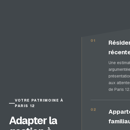
01
Réside
récent
Une estima
argumentée
présentati
aux attente
de Paris 12
VOTRE PATRIMOINE À
PARIS 12
02
Appart
Adapter la
familia