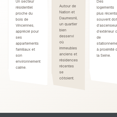
Un secteur
Des
Autour de
résidentiel
logements
Nation et
proche du
plus récents
Daumesnil,
bois de
souvent do
un quartier
Vincennes,
d’ascenseur
bien
apprécié pour
d’extérieur 
desservi
ses
de
où
appartements
stationneme
immeubles
familiaux et
à proximité 
anciens et
son
la Seine.
résidences
environnement
récentes
calme.
se
côtoient.