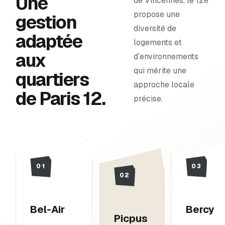
Une
de Vincennes, le 12e
propose une
gestion
diversité de
adaptée
logements et
aux
d’environnements
qui mérite une
quartiers
approche locale
de
Paris 12
.
précise.
01
03
02
Bel-Air
Bercy
Picpus