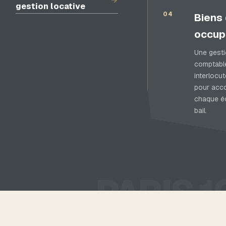
gestion locative
04
Biens
occup
Une gest
comptable
interlocut
pour acc
chaque é
bail.
PARIS 1