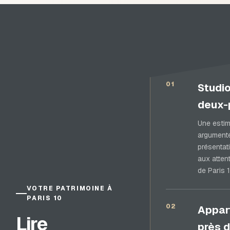
01
Studio
deux-
Une estim
argument
présentat
aux atten
de Paris 1
VOTRE PATRIMOINE À
PARIS 10
02
Appar
Lire
près d