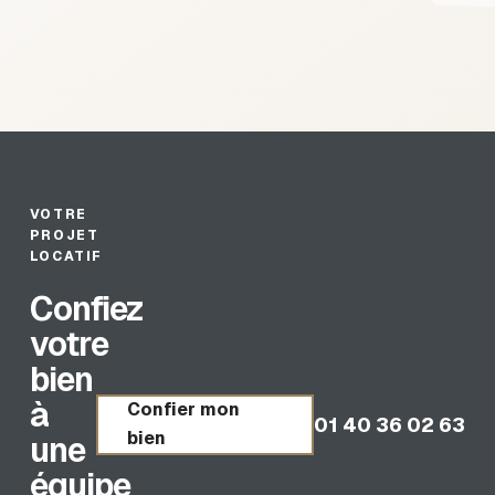
VOTRE
PROJET
LOCATIF
Confiez
votre
bien
à
Confier mon
01 40 36 02 63
bien
une
équipe