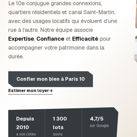
Le 10e conjugue grandes connexions,
quartiers résidentiels et canal Saint-Martin,
avec des usages locatifs qui évoluent d’une
rue à l’autre.
Notre équipe associe
Expertise
,
Confiance
et
Efficacité
pour
accompagner votre patrimoine dans la
durée.
Confier mon bien à
Paris 10
Estimer mon loyer
→
Depuis
1 300
4,7/5
sur Google
2010
lots
à vos côtés
suivis