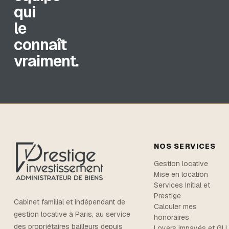
qui
le
connaît
vraiment.
NOS SERVICES
Gestion locative
Mise en location
Services Initial et
Prestige
Cabinet familial et indépendant de
Calculer mes
gestion locative à Paris, au service
honoraires
des propriétaires bailleurs depuis
Loyers impayés et GLI