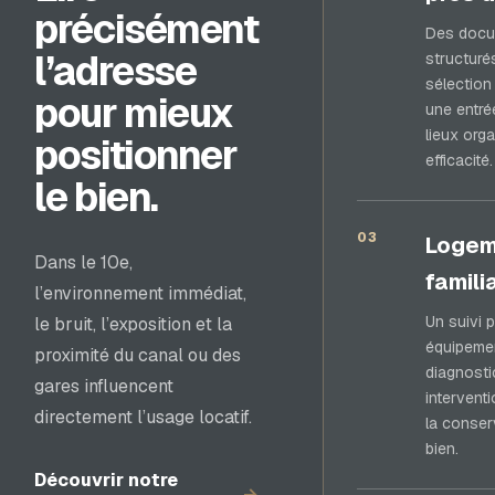
précisément
Des docu
l’adresse
structuré
sélection 
pour mieux
une entré
lieux org
positionner
efficacité.
le bien.
03
Logem
Dans le 10e,
famili
l’environnement immédiat,
Un suivi 
le bruit, l’exposition et la
équipeme
proximité du canal ou des
diagnosti
gares influencent
interventi
directement l’usage locatif.
la conser
bien.
Découvrir notre
→