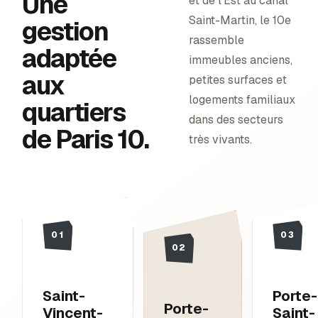
Une
et de l’Est au canal
Saint-Martin, le 10e
gestion
rassemble
adaptée
immeubles anciens,
aux
petites surfaces et
logements familiaux
quartiers
dans des secteurs
de
Paris 10
.
très vivants.
01
03
02
Saint-
Porte-
Porte-
Vincent-
Saint-