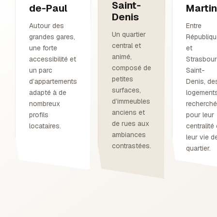
Saint-
de-Paul
Marti
Denis
Autour des
Entre
Un quartier
grandes gares,
Républiq
central et
une forte
et
animé,
accessibilité et
Strasbou
composé de
un parc
Saint-
petites
d’appartements
Denis, de
surfaces,
adapté à de
logement
d’immeubles
nombreux
recherch
anciens et
profils
pour leur
de rues aux
locataires.
centralité 
ambiances
leur vie d
contrastées.
quartier.