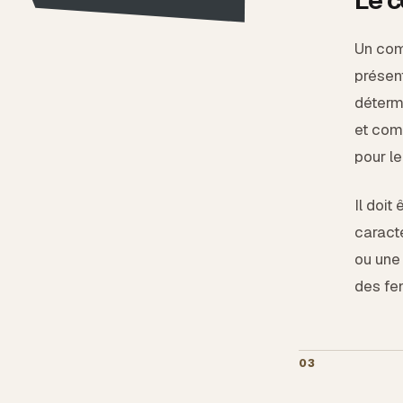
Un com
présent
déterm
et com
pour le
Il doit
caracté
ou une 
des fe
03