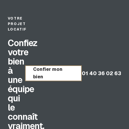
VOTRE
PROJET
LOCATIF
Confiez
votre
bien
à
Confier mon
01 40 36 02 63
bien
une
équipe
qui
le
connaît
vraiment.