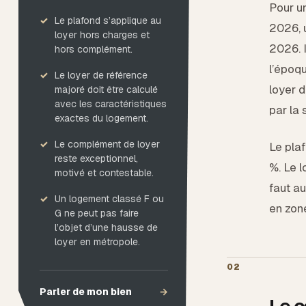
Pour un
Le plafond s’applique au
2026, u
loyer hors charges et
2026. I
hors complément.
l’époqu
Le loyer de référence
loyer d
majoré doit être calculé
avec les caractéristiques
par la 
exactes du logement.
Le complément de loyer
Le pla
reste exceptionnel,
%. Le l
motivé et contestable.
faut au
Un logement classé F ou
en zone
G ne peut pas faire
l’objet d’une hausse de
loyer en métropole.
02
Parler de mon bien
→
Le 