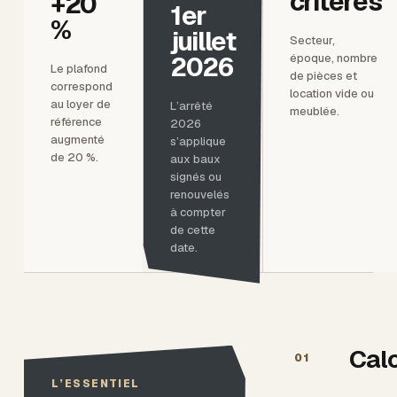
critères
+20
1er
%
juillet
Secteur,
2026
époque, nombre
Le plafond
de pièces et
correspond
location vide ou
au loyer de
L’arrêté
meublée.
référence
2026
augmenté
s’applique
de 20 %.
aux baux
signés ou
renouvelés
à compter
de cette
date.
Calc
01
L’ESSENTIEL