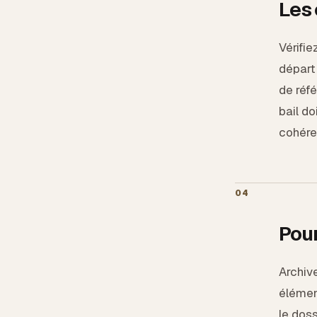
Les 
Vérifie
départ 
de réfé
bail do
cohére
04
Pour
Archive
élément
le doss