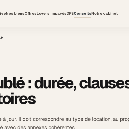
ive
Nos biens
Offres
Loyers impayés
DPE
Conseils
Notre cabinet
le
blé : durée, clause
toires
à jour. Il doit correspondre au type de location, au prop
gné avec des annexes cohérentes.