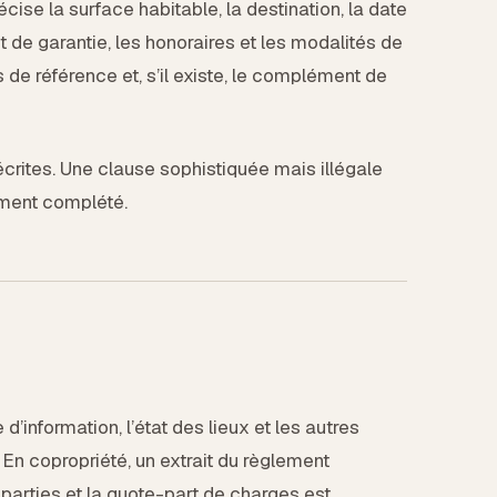
récise la surface habitable, la destination, la date
pôt de garantie, les honoraires et les modalités de
rs de référence et, s’il existe, le complément de
écrites. Une clause sophistiquée mais illégale
ment complété.
d’information, l’état des lieux et les autres
En copropriété, un extrait du règlement
 parties et la quote-part de charges est