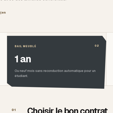
Djen
02
BAIL MEUBLÉ
1 an
Ou neuf mois sans reconduction automatique pour un
étudiant.
Choisir le bon contrat
01