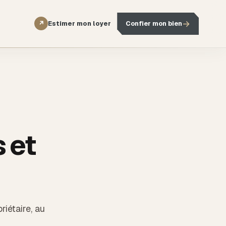
→
Estimer mon loyer
Confier mon bien
↗
s et
riétaire, au