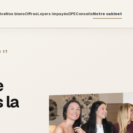
ive
Nos biens
Offres
Loyers impayés
DPE
Conseils
Notre cabinet
 17
e
 la