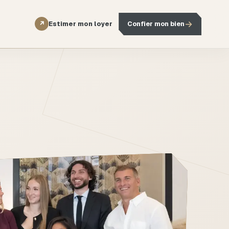
→
Estimer mon loyer
Confier mon bien
↗