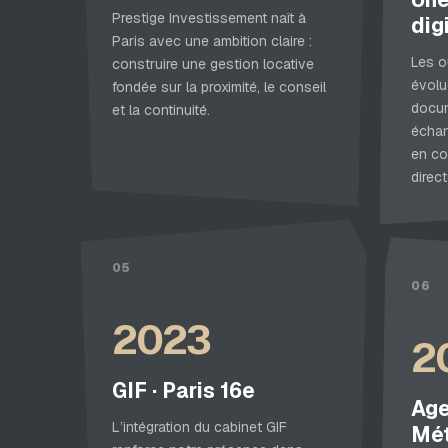
Prestige Investissement naît à
dig
Paris avec une ambition claire :
Les o
construire une gestion locative
évolu
fondée sur la proximité, le conseil
docum
et la continuité.
échan
en co
direct
05
06
2023
2
GIF · Paris 16e
Age
L’intégration du cabinet GIF
Mét