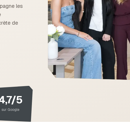
pagne les
e
crète de
4,7/5
sur Google