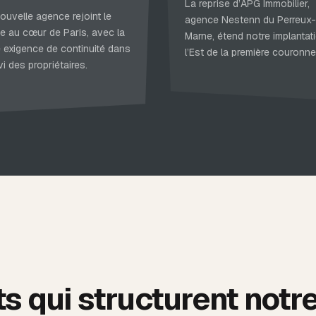
La reprise d’APG Immobilier,
ouvelle agence rejoint le
agence Nestenn du Perreux-
e au cœur de Paris, avec la
Marne, étend notre implantat
exigence de continuité dans
l’Est de la première couronne
vi des propriétaires.
 qui structurent notr