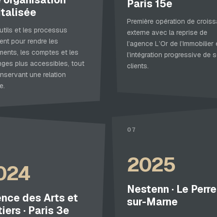
Paris 15e
italisée
Première opération de crois
utils et les processus
externe avec la reprise de
ent pour rendre les
l’agence L’Or de l’Immobilier 
ents, les comptes et les
l’intégration progressive de 
ges plus accessibles, tout
clients.
nservant une relation
e.
07
2025
024
Nestenn · Le Perr
nce des Arts et
sur-Marne
iers · Paris 3e