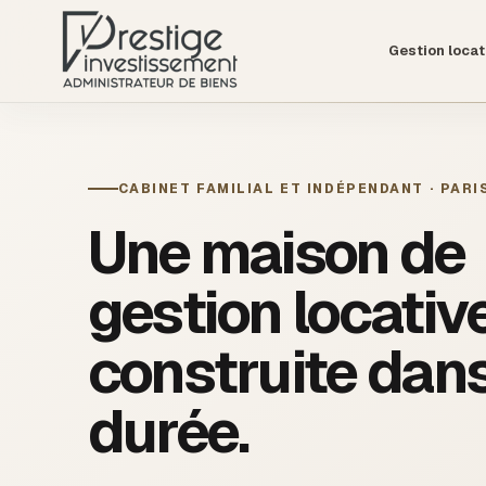
Gestion locat
CABINET FAMILIAL ET INDÉPENDANT · PARIS
Une maison de
gestion locativ
construite dans
durée.