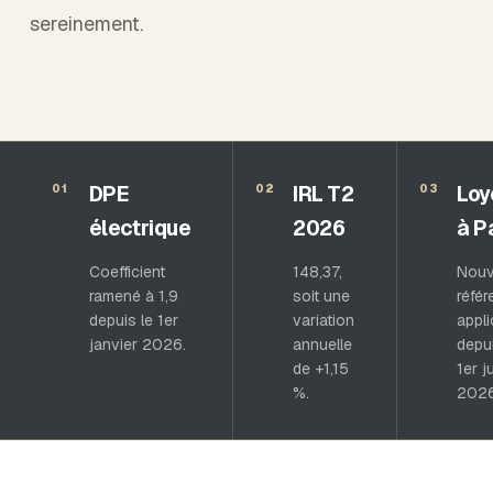
sereinement.
DPE
IRL T2
Loy
01
02
03
électrique
2026
à P
Coefficient
148,37,
Nouv
ramené à 1,9
soit une
réfé
depuis le 1er
variation
appl
janvier 2026.
annuelle
depui
de +1,15
1er ju
%.
2026