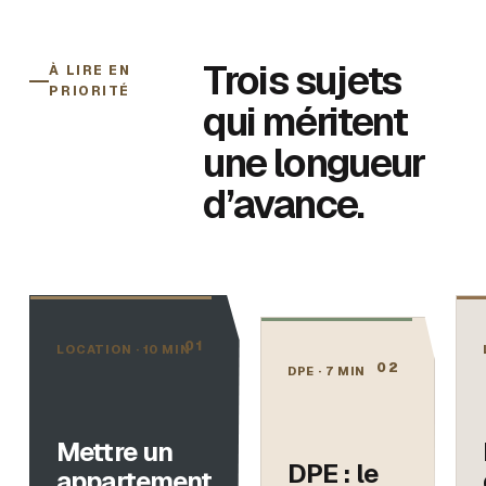
Trois sujets
À LIRE EN
PRIORITÉ
qui méritent
une longueur
d’avance.
0
1
LOCATION
·
10 MIN
0
2
DPE
·
7 MIN
Mettre un
DPE : le
appartement