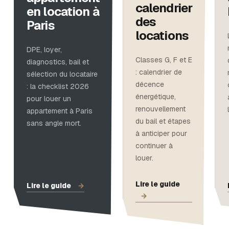
calendrier
en location à
des
Paris
locations
DPE, loyer,
Classes G, F et E
diagnostics, bail et
: calendrier de
sélection du locataire
décence
: la checklist 2026
énergétique,
pour louer un
renouvellement
appartement à Paris
du bail et étapes
sans angle mort.
à anticiper pour
continuer à
louer.
Lire le guide
Lire le guide
→
→