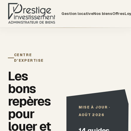
Gestion locative
Nos biens
Offres
Lo
CENTRE
D’EXPERTISE
Les
bons
repères
MISE À JOUR ·
pour
AOÛT 2026
louer et
14
guides