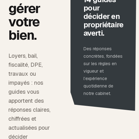
gérer
pour
décider en
votre
propriétaire
bien.
averti.
Des réponses
Loyers, bail,
concrètes, fondées
sur les règles en
fiscalité, DPE,
vigueur et
travaux ou
l’expérience
impayés : nos
quotidienne de
guides vous
notre cabinet.
apportent des
réponses claires,
chiffrées et
actualisées pour
décider