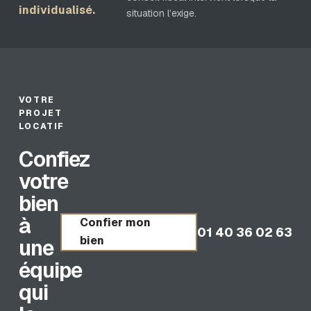
individualisé.
situation l’exige.
VOTRE
PROJET
LOCATIF
Confiez
votre
bien
à
Confier mon
01 40 36 02 63
bien
une
équipe
qui