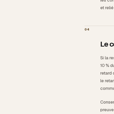
et reli
04
Le c
Si la r
10 % d
retard
le reta
commun
Conserv
preuve 