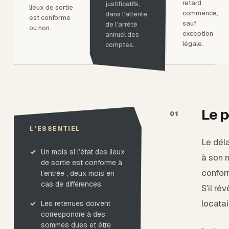
retard
justificatifs,
lieux de sortie
commencé,
dans l’attente
est conforme
sauf
de l’arrêté
ou non.
exception
annuel des
légale.
comptes.
Le p
01
L’ESSENTIEL
Le déla
Un mois si l’état des lieux
à son m
de sortie est conforme à
conform
l’entrée ; deux mois en
cas de différences.
S’il ré
locatai
Les retenues doivent
correspondre à des
sommes dues et être