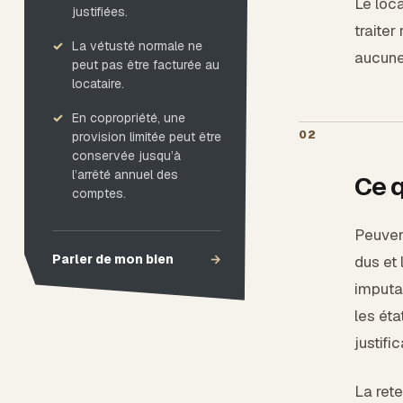
Le loc
justifiées.
traiter
La vétusté normale ne
aucune 
peut pas être facturée au
locataire.
En copropriété, une
02
provision limitée peut être
conservée jusqu’à
l’arrêté annuel des
Ce q
comptes.
Peuven
Parler de mon bien
→
dus et 
imputa
les éta
justific
La rete