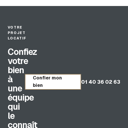
VOTRE
PROJET
LOCATIF
Confiez
votre
bien
à
Confier mon
01 40 36 02 63
bien
une
équipe
qui
le
connaît