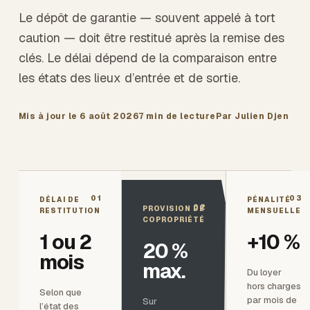
Le dépôt de garantie — souvent appelé à tort
caution — doit être restitué après la remise des
clés. Le délai dépend de la comparaison entre
les états des lieux d’entrée et de sortie.
Mis à jour le
6 août 2026
7 min
de lecture
Par Julien Djen
01
03
DÉLAI DE
PÉNALITÉ
02
PROVISION DE
RESTITUTION
MENSUELLE
COPROPRIÉTÉ
1 ou 2
+10 %
20 %
mois
max.
Du loyer
hors charges
Selon que
par mois de
Sur
l’état des