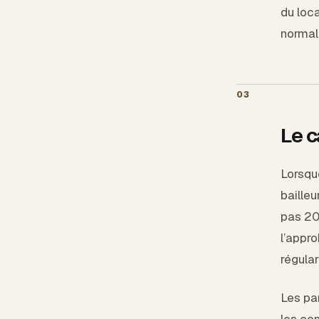
du loca
normal 
03
Le c
Lorsque
bailleu
pas 20
l’appro
régular
Les pa
les com