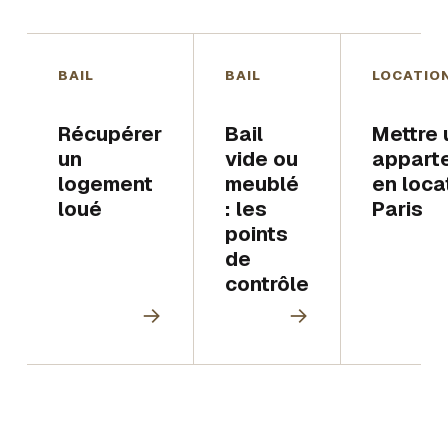
BAIL
BAIL
LOCATIO
Récupérer
Bail
Mettre 
un
vide ou
appart
logement
meublé
en loca
loué
: les
Paris
points
de
contrôle
→
→