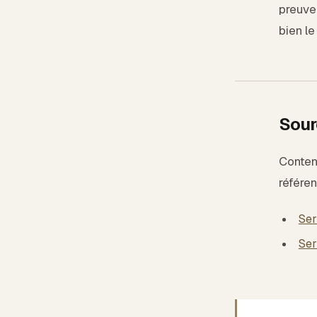
preuve
bien le
Sourc
Contenu
référen
Ser
Ser