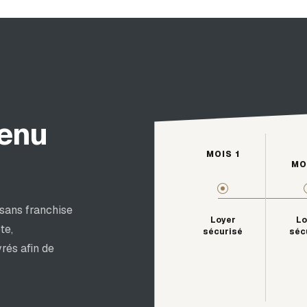
venu
MOIS 1
MO
 sans franchise
Loyer
Lo
te,
sécurisé
séc
rés afin de