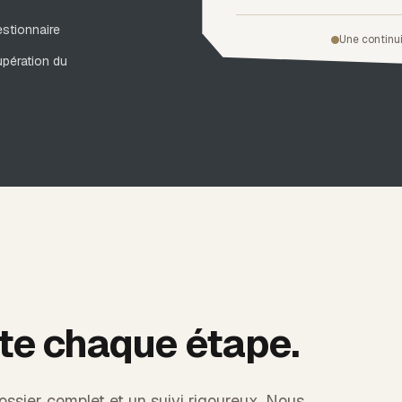
estionnaire
Une continui
upération du
te chaque étape.
ossier complet et un suivi rigoureux. Nous