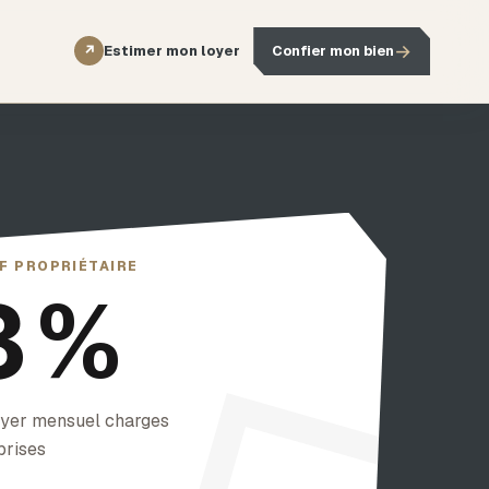
→
Estimer mon loyer
Confier mon bien
↗
F PROPRIÉTAIRE
3 %
oyer mensuel charges
rises