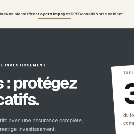
ive
Nos biens
Offres
Loyers impayés
DPE
Conseils
Notre cabinet
GE INVESTISSEMENT
TARI
 : protégez
atifs.
du l
atifs avec une assurance complète,
comp
Prestige Investissement.