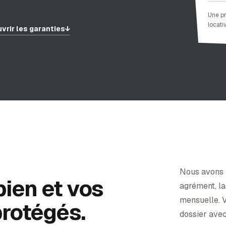
Une pr
locativ
vrir les garanties
↓
Nous avons 
bien et vos
agrément, la
mensuelle. V
rotégés.
dossier avec