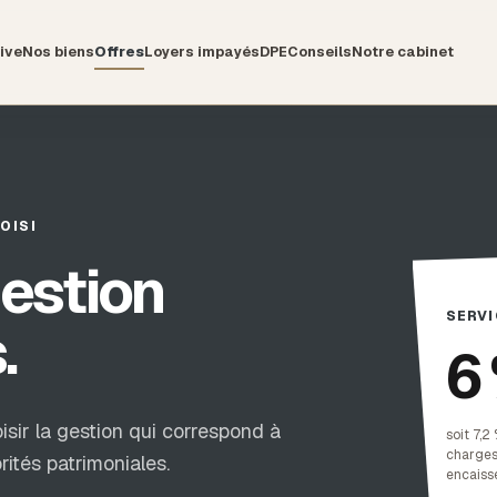
ive
Nos biens
Offres
Loyers impayés
DPE
Conseils
Notre cabinet
OISI
gestion
SERVI
.
6
ir la gestion qui correspond à
soit 7,2
charges
rités patrimoniales.
encaiss