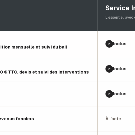
Service In
L’essentiel, avec 
Inclus
✓
tion mensuelle et suivi du bail
Inclus
✓
0 € TTC, devis et suivi des interventions
Inclus
✓
À l’acte
evenus fonciers