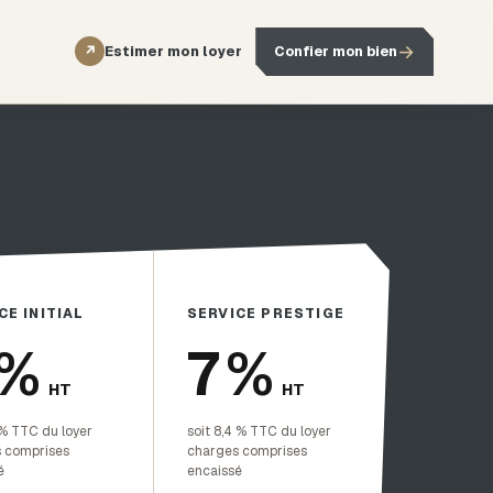
→
Estimer mon loyer
Confier mon bien
↗
CE INITIAL
SERVICE PRESTIGE
 %
7 %
HT
HT
 % TTC du loyer
soit 8,4 % TTC du loyer
 comprises
charges comprises
é
encaissé