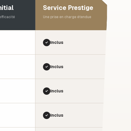
itial
Service Prestige
efficacité
Une prise en charge étendue
Inclus
✓
Inclus
✓
Inclus
✓
Inclus
✓