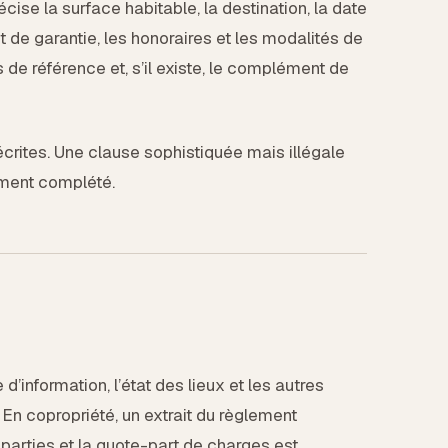
récise la surface habitable, la destination, la date
pôt de garantie, les honoraires et les modalités de
rs de référence et, s’il existe, le complément de
écrites. Une clause sophistiquée mais illégale
ment complété.
d’information, l’état des lieux et les autres
En copropriété, un extrait du règlement
 parties et la quote-part de charges est