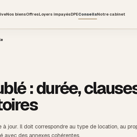
ive
Nos biens
Offres
Loyers impayés
DPE
Conseils
Notre cabinet
le
blé : durée, clause
toires
à jour. Il doit correspondre au type de location, au prop
gné avec des annexes cohérentes.