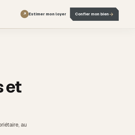
→
Estimer mon loyer
Confier mon bien
↗
s et
riétaire, au