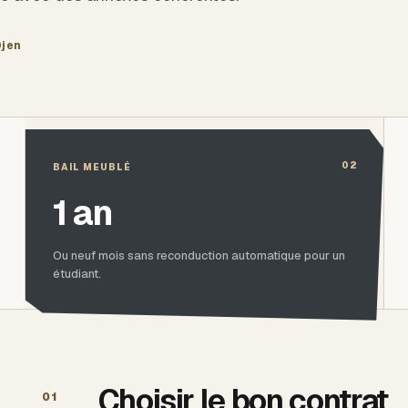
Djen
02
BAIL MEUBLÉ
1 an
Ou neuf mois sans reconduction automatique pour un
étudiant.
Choisir le bon contrat
01