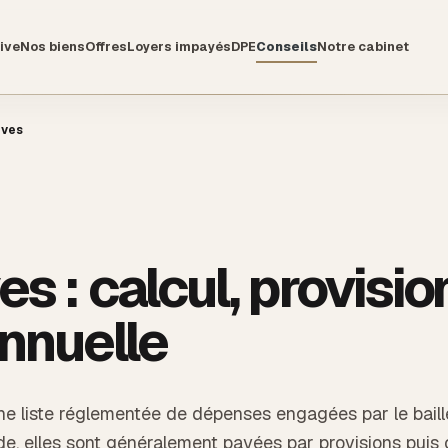
ive
Nos biens
Offres
Loyers impayés
DPE
Conseils
Notre cabinet
ives
s : calcul, provisio
annuelle
e liste réglementée de dépenses engagées par le baill
vide, elles sont généralement payées par provisions pui