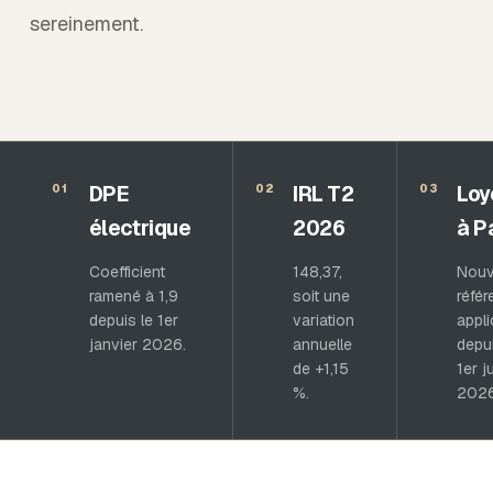
sereinement.
DPE
IRL T2
Loy
01
02
03
électrique
2026
à P
Coefficient
148,37,
Nouv
ramené à 1,9
soit une
réfé
depuis le 1er
variation
appl
janvier 2026.
annuelle
depui
de +1,15
1er ju
%.
2026