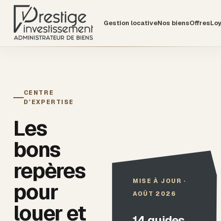
Gestion locative
Nos biens
Offres
Lo
CENTRE
D’EXPERTISE
Les
bons
repères
MISE À JOUR ·
pour
AOÛT 2026
louer et
14
guides