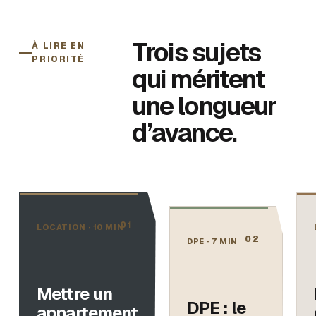
Trois sujets
À LIRE EN
PRIORITÉ
qui méritent
une longueur
d’avance.
0
1
LOCATION
·
10 MIN
0
2
DPE
·
7 MIN
Mettre un
DPE : le
appartement