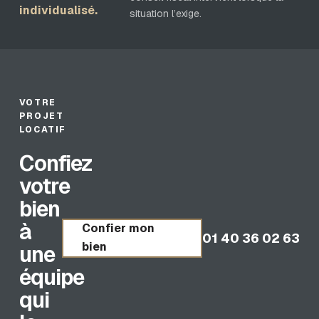
individualisé.
situation l’exige.
VOTRE
PROJET
LOCATIF
Confiez
votre
bien
à
Confier mon
01 40 36 02 63
bien
une
équipe
qui