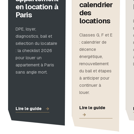
calendrier
en location à
des
Paris
locations
DPE, loyer,
Classes G, F et E
diagnostics, bail et
: calendrier de
sélection du locataire
décence
: la checklist 2026
énergétique,
pour louer un
renouvellement
appartement à Paris
du bail et étapes
sans angle mort.
à anticiper pour
continuer à
louer.
Lire le guide
Lire le guide
→
→