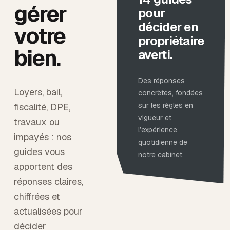
gérer
pour
décider en
votre
propriétaire
bien.
averti.
Des réponses
Loyers, bail,
concrètes, fondées
sur les règles en
fiscalité, DPE,
vigueur et
travaux ou
l’expérience
impayés : nos
quotidienne de
guides vous
notre cabinet.
apportent des
réponses claires,
chiffrées et
actualisées pour
décider