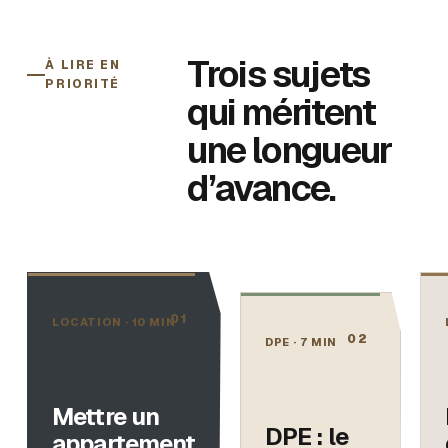
Trois sujets
À LIRE EN
PRIORITÉ
qui méritent
une longueur
d’avance.
0
1
LOCATION
·
10 MIN
0
2
DPE
·
7 MIN
Mettre un
DPE : le
appartement