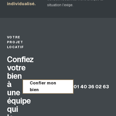
individualisé.
situation l’exige.
VOTRE
PROJET
LOCATIF
Confiez
votre
bien
à
Confier mon
01 40 36 02 63
bien
une
équipe
qui