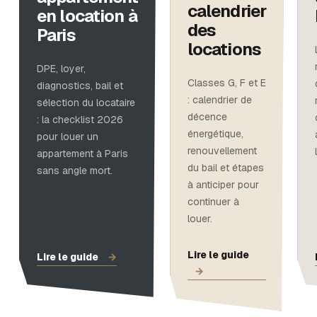
calendrier
en location à
des
Paris
locations
DPE, loyer,
Classes G, F et E
diagnostics, bail et
: calendrier de
sélection du locataire
décence
: la checklist 2026
énergétique,
pour louer un
renouvellement
appartement à Paris
du bail et étapes
sans angle mort.
à anticiper pour
continuer à
louer.
Lire le guide
Lire le guide
→
→