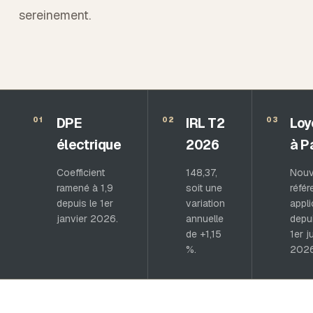
sereinement.
DPE
IRL T2
Loy
01
02
03
électrique
2026
à P
Coefficient
148,37,
Nouv
ramené à 1,9
soit une
réfé
depuis le 1er
variation
appl
janvier 2026.
annuelle
depui
de +1,15
1er ju
%.
2026