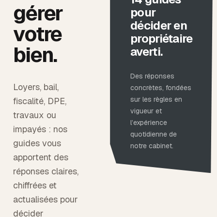
gérer
pour
décider en
votre
propriétaire
bien.
averti.
Des réponses
Loyers, bail,
concrètes, fondées
sur les règles en
fiscalité, DPE,
vigueur et
travaux ou
l’expérience
impayés : nos
quotidienne de
guides vous
notre cabinet.
apportent des
réponses claires,
chiffrées et
actualisées pour
décider