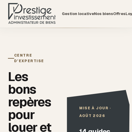
Gestion locative
Nos biens
Offres
Lo
CENTRE
D’EXPERTISE
Les
bons
repères
MISE À JOUR ·
pour
AOÛT 2026
louer et
14
guides