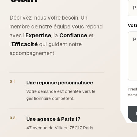
Décrivez-nous votre besoin. Un
Vot
membre de notre équipe vous répond
avec l’
Expertise
, la
Confiance
et
l’
Efficacité
qui guident notre
accompagnement.
01
Une réponse personnalisée
Prest
Votre demande est orientée vers le
dem
gestionnaire compétent.
02
Une agence à Paris 17
47 avenue de Villiers, 75017 Paris