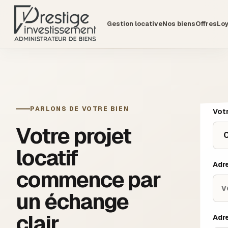
Gestion locative
Nos biens
Offres
Lo
PARLONS DE VOTRE BIEN
Votr
Votre projet
locatif
Adr
commence par
un échange
clair.
Adr