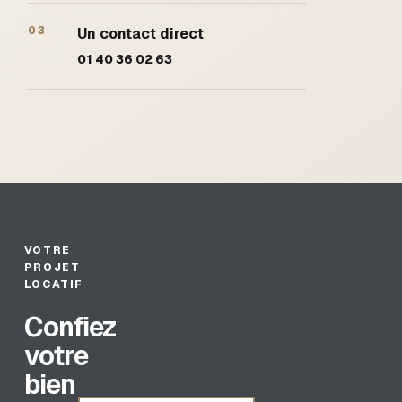
03
Un contact direct
01 40 36 02 63
VOTRE
PROJET
LOCATIF
Confiez
votre
bien